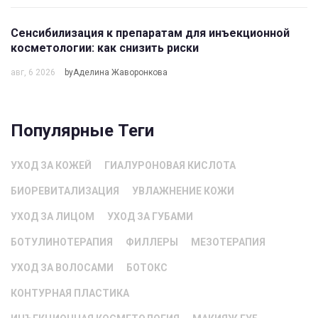
Сенсибилизация к препаратам для инъекционной
косметологии: как снизить риски
авг, 6 2026
byАделина Жаворонкова
Популярные Теги
УХОД ЗА КОЖЕЙ
ГИАЛУРОНОВАЯ КИСЛОТА
БИОРЕВИТАЛИЗАЦИЯ
УВЛАЖНЕНИЕ КОЖИ
УХОД ЗА ЛИЦОМ
УХОД ЗА ГУБАМИ
БОТУЛИНОТЕРАПИЯ
ФИЛЛЕРЫ
МЕЗОТЕРАПИЯ
УХОД ЗА ВОЛОСАМИ
БОТОКС
КОНТУРНАЯ ПЛАСТИКА