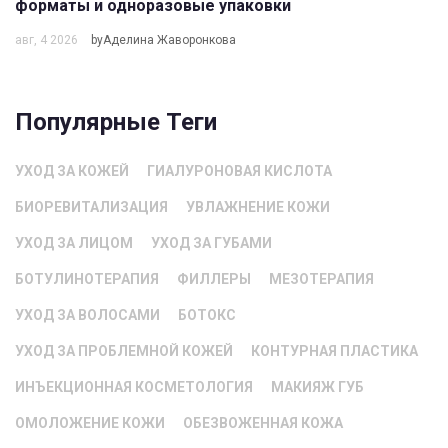
форматы и одноразовые упаковки
авг, 4 2026
byАделина Жаворонкова
Популярные Теги
УХОД ЗА КОЖЕЙ
ГИАЛУРОНОВАЯ КИСЛОТА
БИОРЕВИТАЛИЗАЦИЯ
УВЛАЖНЕНИЕ КОЖИ
УХОД ЗА ЛИЦОМ
УХОД ЗА ГУБАМИ
БОТУЛИНОТЕРАПИЯ
ФИЛЛЕРЫ
МЕЗОТЕРАПИЯ
УХОД ЗА ВОЛОСАМИ
БОТОКС
УХОД ЗА ПРОБЛЕМНОЙ КОЖЕЙ
КОНТУРНАЯ ПЛАСТИКА
ИНЪЕКЦИОННАЯ КОСМЕТОЛОГИЯ
МАКИЯЖ ГУБ
ОМОЛОЖЕНИЕ КОЖИ
ОБЕЗВОЖЕННАЯ КОЖА