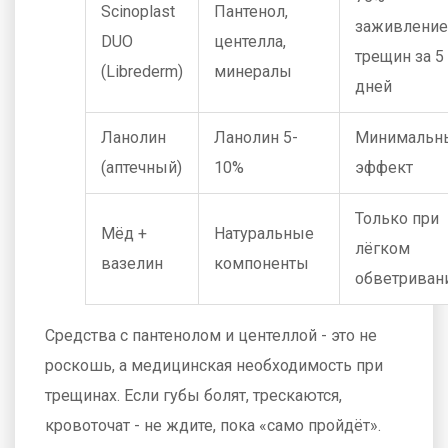
Scinoplast
Пантенол,
заживление
DUO
центелла,
трещин за 5
(Librederm)
минералы
дней
Ланолин
Ланолин 5-
Минимальн
(аптечный)
10%
эффект
Только при
Мёд +
Натуральные
лёгком
вазелин
компоненты
обветриван
Средства с пантенолом и центеллой - это не
роскошь, а медицинская необходимость при
трещинах. Если губы болят, трескаются,
кровоточат - не ждите, пока «само пройдёт».