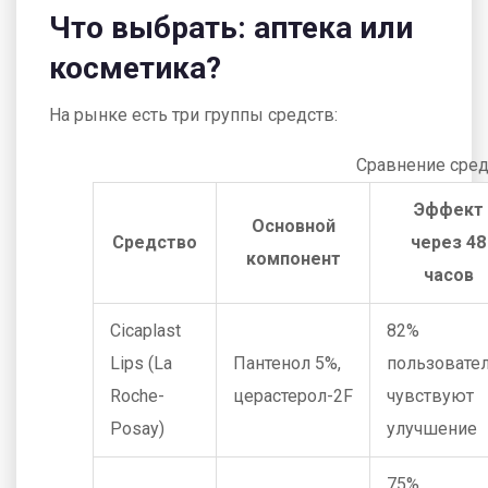
Что выбрать: аптека или
косметика?
На рынке есть три группы средств:
Сравнение сред
Эффект
Основной
Средство
через 48
компонент
часов
Cicaplast
82%
Lips (La
Пантенол 5%,
пользовате
Roche-
церастерол-2F
чувствуют
Posay)
улучшение
75%