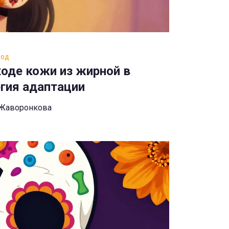
ход
ходе кожи из жирной в
гия адаптации
 Жаворонкова