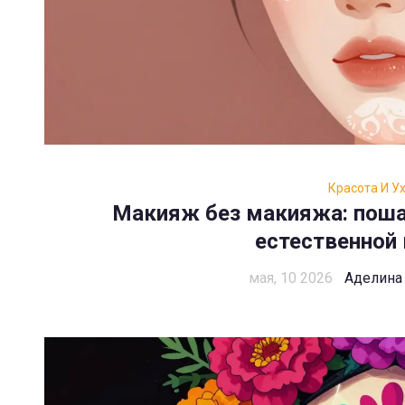
Красота И У
Макияж без макияжа: поша
естественной
мая, 10 2026
Аделина