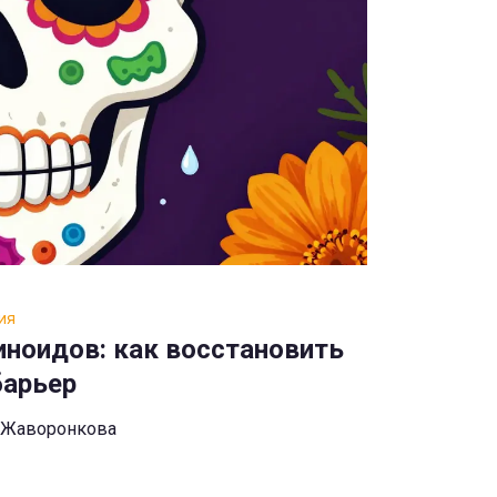
ия
иноидов: как восстановить
барьер
 Жаворонкова