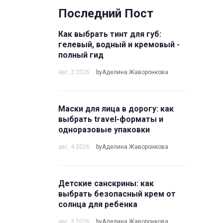
Последний Пост
Как выбрать тинт для губ:
гелевый, водный и кремовый -
полный гид
авг, 2 2026
byАделина Жаворонкова
Маски для лица в дорогу: как
выбрать travel-форматы и
одноразовые упаковки
авг, 4 2026
byАделина Жаворонкова
Детские санскрины: как
выбрать безопасный крем от
солнца для ребенка
авг, 3 2026
byАделина Жаворонкова