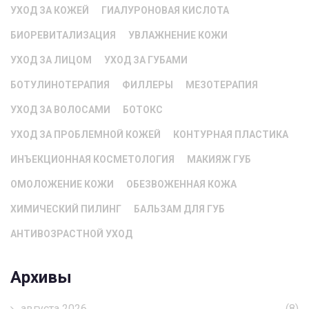
УХОД ЗА КОЖЕЙ
ГИАЛУРОНОВАЯ КИСЛОТА
БИОРЕВИТАЛИЗАЦИЯ
УВЛАЖНЕНИЕ КОЖИ
УХОД ЗА ЛИЦОМ
УХОД ЗА ГУБАМИ
БОТУЛИНОТЕРАПИЯ
ФИЛЛЕРЫ
МЕЗОТЕРАПИЯ
УХОД ЗА ВОЛОСАМИ
БОТОКС
УХОД ЗА ПРОБЛЕМНОЙ КОЖЕЙ
КОНТУРНАЯ ПЛАСТИКА
ИНЪЕКЦИОННАЯ КОСМЕТОЛОГИЯ
МАКИЯЖ ГУБ
ОМОЛОЖЕНИЕ КОЖИ
ОБЕЗВОЖЕННАЯ КОЖА
ХИМИЧЕСКИЙ ПИЛИНГ
БАЛЬЗАМ ДЛЯ ГУБ
АНТИВОЗРАСТНОЙ УХОД
Архивы
августа 2026
(8)