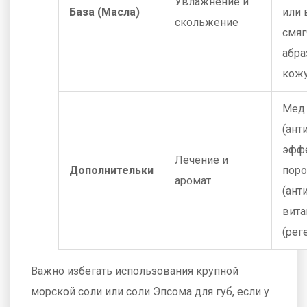
Увлажнение и
База (Масла)
или 
скольжение
смяг
абра
кожу
Мед
(ант
эффе
Лечение и
Дополнительки
пор
аромат
(ант
вита
(рег
Важно избегать использования крупной
морской соли или соли Эпсома для губ, если у