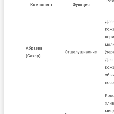
Рек
Компонент
Функция
Для 
кожи
кори
мелк
Абразив
Отшелушивание
(зер
(Сахар)
Для 
кожи
обы
песо
Коко
олив
минд