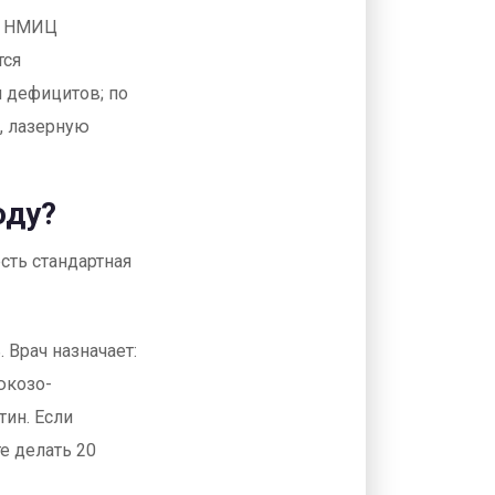
из НМИЦ
тся
 дефицитов; по
, лазерную
оду?
сть стандартная
. Врач назначает:
юкозо-
тин. Если
е делать 20