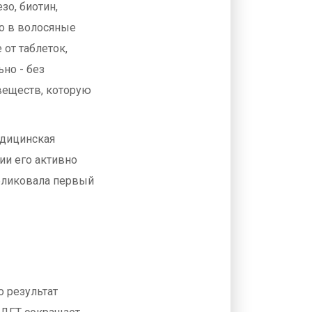
зо, биотин,
мо в волосяные
 от таблеток,
ьно - без
веществ, которую
едицинская
ии его активно
убликовала первый
.
о результат