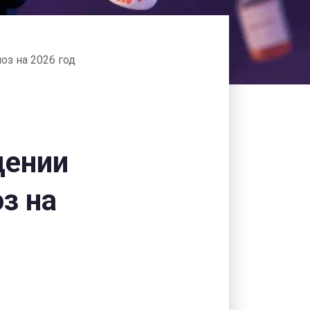
оз на 2026 год
дении
з на