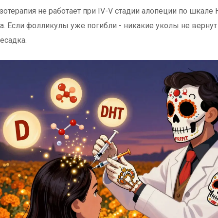
зотерапия не работает при IV-V стадии алопеции по шкале
а. Если фолликулы уже погибли - никакие уколы не вернут
есадка.