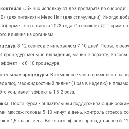
 коктейля
. Обычно используют два препарата по очереди: н
e B+ (для питания) и Meso Hair (для стимуляции). Иногда д
ой форме - это новинка 2023 года. Он снижает ДГТ прямо в
ого влияния на организм.
оцедур
. 8-12 сеансов с интервалом 7-10 дней. Первые рез
-4 процедур: меньше выпадения, меньше перхоти, волосы 
эффект - к 8-10 процедуре.
ительные процедуры
. В комплексе часто применяют: лаз
неделю), газожидкостный пилинг (1 раз в неделю) и плазмо
Это усиливает эффект в 1,5-2 раза.
жка
. После курса - обязательный поддерживающий режим
ми, массаж головы 5-10 минут в день, контроль стресса, со
елок 1,5 г на кг веса. Без этого эффект пропадёт через 6-1