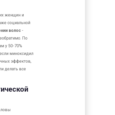
гих женщин и
даже социальной
нии волос
-
необратимо. По
ам у 50-70%
 если миноксидил
очных эффектов,
ли делать все
тической
головы