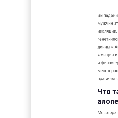
Выпадение
мужчин эт
изоляции.
генетичес
данным Ак
женщин и 
и финасте
мезотерап
правильно
Что т
алоп
Мезотерап