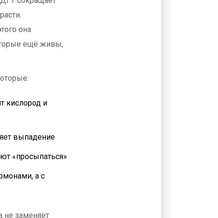
 ДГТ сокращает
расти.
этого она
торые ещё живы,
которые:
т кислород и
ряет выпадение
ают «просыпаться»
рмонами, а с
а не заменяет