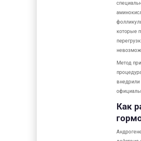
специальн
аминокисл
фолликулы
которые п
перегрузк
невозможн
Метод при
процедура
внедрили 
официальн
Как р
горм
Андрогене