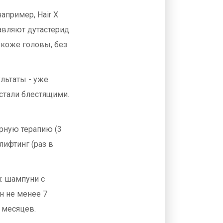
апример, Hair X
обавляют дутастерид
 коже головы, без
ультаты - уже
стали блестящими.
ерную терапию (3
лифтинг (раз в
: шампуни с
н не менее 7
2 месяцев.