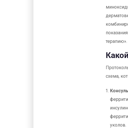
миноксиди
дерматове
комбиниро
показания
терапию».
Какой
Протоколы
схема, ко
Консуль
феррити
инсулин
феррити
уколов.