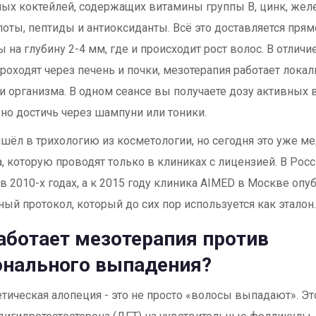
ых коктейлей, содержащих витамины группы B, цинк, желе
оты, пептиды и антиоксиданты. Всё это доставляется пря
 на глубину 2-4 мм, где и происходит рост волос. В отличие
роходят через печень и почки, мезотерапия работает локал
и организма. В одном сеансе вы получаете дозу активных 
о достичь через шампуни или тоники.
шёл в трихологию из косметологии, но сегодня это уже м
, которую проводят только в клиниках с лицензией. В Росс
в 2010-х годах, а к 2015 году клиника AIMED в Москве оп
ый протокол, который до сих пор используется как эталон
аботает мезотерапия против
онального выпадения?
тическая алопеция - это не просто «волосы выпадают». Эт