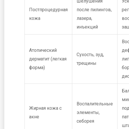
Шелушения
Ус
Постпроцедурная
после пилингов,
рег
кожа
лазера,
во
инъекций
за
Во
Атопический
де
Сухость, зуд,
дерматит (легкая
ли
трещины
форма)
бор
ди
Ба
ми
Воспалительные
Жирная кожа с
по
элементы,
акне
па
себорея
шт