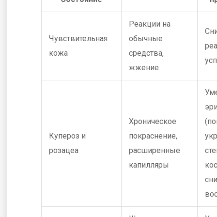
Реакции на
Сн
Чувствительная
обычные
реа
кожа
средства,
ус
жжение
Ум
эр
Хроническое
(по
Купероз и
покраснение,
ук
розацеа
расширенные
сте
капилляры
ко
сн
во