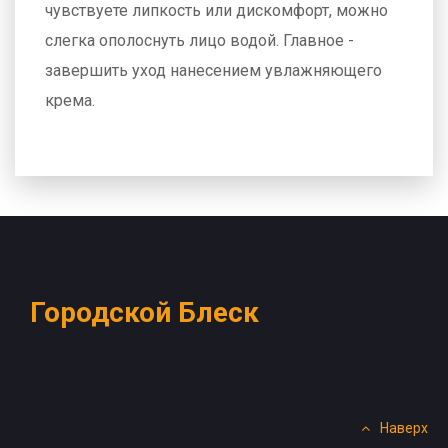
чувствуете липкость или дискомфорт, можно
слегка ополоснуть лицо водой. Главное -
завершить уход нанесением увлажняющего
крема.
Городской Блеск
Наверх