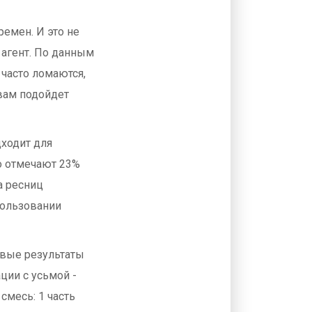
ремен. И это не
 агент. По данным
 часто ломаются,
 вам подойдет
дходит для
то отмечают 23%
на ресниц
пользовании
рвые результаты
ции с усьмой -
смесь: 1 часть