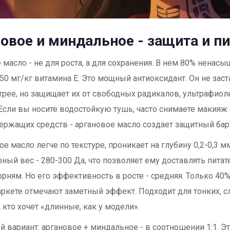
овое и миндальное - защита и п
 масло - не для роста, а для сохранения. В нем 80% нена
150 мг/кг витамина Е. Это мощный антиоксидант. Он не зас
трее, но защищает их от свободных радикалов, ультрафиол
Если вы носите водостойкую тушь, часто снимаете макия
ержащих средств - аргановое масло создает защитный бар
е масло легче по текстуре, проникает на глубину 0,2-0,3 мм
ный вес - 280-300 Да, что позволяет ему доставлять пита
орням. Но его эффективность в росте - средняя. Только 40
ркете отмечают заметный эффект. Подходит для тонких, с
, кто хочет «длинные, как у модели».
 вариант: аргановое + миндальное - в соотношении 1:1. Э