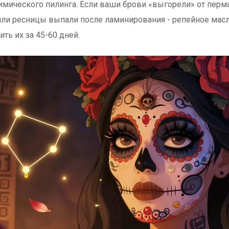
химического пилинга. Если ваши брови «выгорели» от перм
ли ресницы выпали после ламинирования - репейное мас
ить их за 45-60 дней.