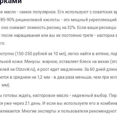
орками
е масло - самое популярное. Его используют с советских в
м 85-90% рицинолевой кислоты - это мощный укрепляющий
u, оно снижает ломкость ресниц на 32%. Если ваши ресницы
после наращивания или вы их постоянно трете - касторка
го.
ступно (150-250 рублей за 10 мл), легко найти в аптеке, по
льной кожи. Минусы: жирное, оставляет блеск на веках (э
лей на Otzovik.ru), и рост идет медленнее. За 60 дней дли
ется в среднем на 1,2 мм - в два раза меньше, чем при ис
 мм).
ы готовы ждать, касторовое масло - надежный выбор. Пе
я уже через 21 день. И если вы используете его в комбина
иливается. Многие эксперты и пользователи рекомендуют 