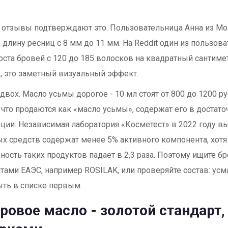
отзывы подтверждают это. Пользовательница Анна из Мо
 длину ресниц с 8 мм до 11 мм. На Reddit один из пользова
оста бровей с 120 до 185 волосков на квадратный сантимет
 это заметный визуальный эффект.
одвох. Масло усьмы дорогое - 10 мл стоят от 800 до 1200 ру
 что продаются как «масло усьмы», содержат его в достато
ции. Независимая лаборатория «Косметест» в 2022 году в
 средств содержат менее 5% активного компонента, хотя 
ость таких продуктов падает в 2,3 раза. Поэтому ищите б
тами ЕАЭС, например ROSILAK, или проверяйте состав: усм
ть в списке первым.
ровое масло - золотой стандарт, 