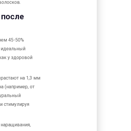
 волосков.
 после
 нем 45-50%
о идеальный
 как у здоровой
ырастают на 1,3 мм
а (например, от
туральный
 и стимулируя
 наращивания,