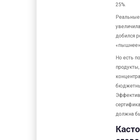
25%.
Реальные 
увеличила
добился р
«пышнее»,
Но есть п
продукты,
концентра
бюджетных
Эффективн
сертифика
должна бы
Касто