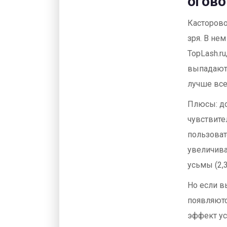
огов
Касторово
зря. В не
TopLash.r
выпадают 
лучше все
Плюсы: до
чувствите
пользовате
увеличива
усьмы (2,3
Но если в
появляютс
эффект ус