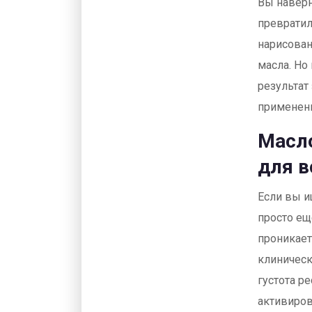
Вы наверн
превратил
нарисован
масла. Но
результат 
применени
Масло
для в
Если вы и
просто ещ
проникает
клиническ
густота р
активиров