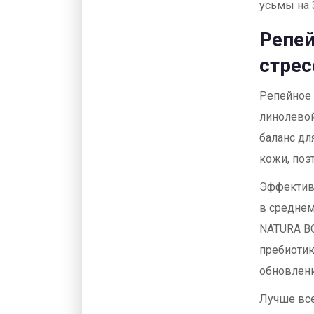
усьмы на 
Репей
стрес
Репейное 
линолевой
баланс для
кожи, поэ
Эффективн
в среднем
NATURA BO
пребиотик
обновлени
Лучше все