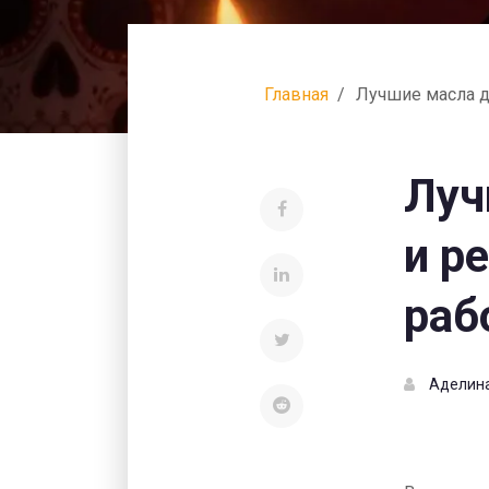
Главная
Лучшие масла дл
Луч
и р
раб
Аделин