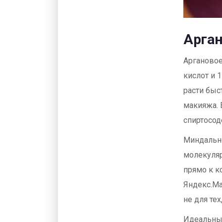
Арган
Аргановое
кислот и 
расти быс
макияжа. 
спиртосод
Миндально
молекуляр
прямо к к
Яндекс.Ма
не для тех
Идеальный