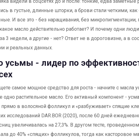
яка видели в соцсетях до и после: тонкие, едва заметные
ись в густые, длинные шторки, а брови стали четкими, как
ные. И все это - без наращивания, без микропигментации,
 какое масло действительно работает? И почему одни люд
за 3 недели, а другие - нет? Ответ не в дороговизне, а в с
и и реальных данных.
 усьмы - лидер по эффективност
сех
щете самое мощное средство для роста - начните с масла у
е одно растительное масло. Его активный компонент - усма
 прямо в волосяной фолликул и «разбуживает» спящие кл
их исследований DAR.BOR (2020), после 60 дней ежеднев
есниц увеличивалась на 27,3%. В другом тесте, проведенно
ала до 40% «спящих» фолликулов, тогда как касторовое мас