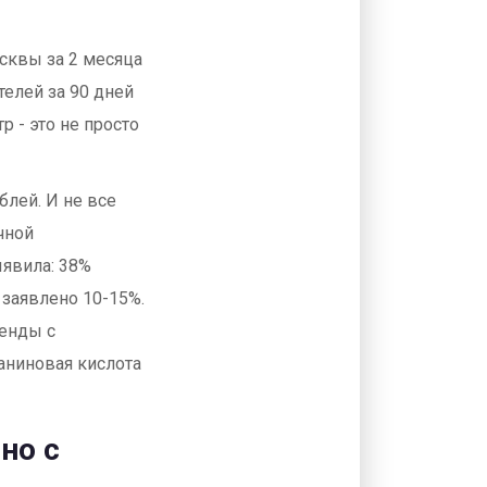
сквы за 2 месяца
телей за 90 дней
р - это не просто
блей. И не все
чной
ыявила: 38%
заявлено 10-15%.
ренды с
аниновая кислота
но с