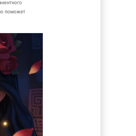
анентного
ло поможет