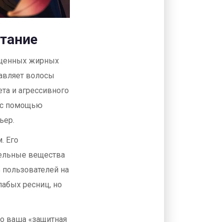
итание
сыщенных жирных
тавляет волосы
ета и агрессивного
ж с помощью
ьер.
. Его
тельные вещества
% пользователей на
лабых ресниц, но
то ваша «защитная