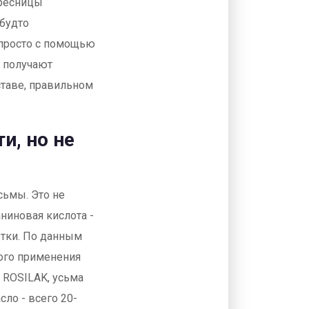
 ресницы
 будто
 просто с помощью
и получают
оставе, правильном
и, но не
сьмы. Это не
ниновая кислота -
етки. По данным
ного применения
м ROSILAK, усьма
ло - всего 20-