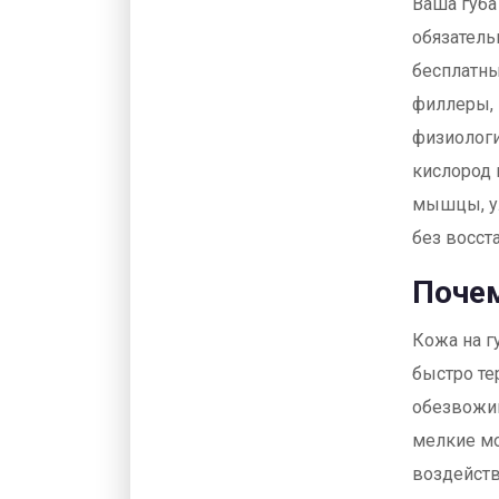
Ваша губа
обязатель
бесплатны
филлеры, 
физиологи
кислород 
мышцы, ул
без восст
Почем
Кожа на г
быстро те
обезвожив
мелкие мо
воздейств