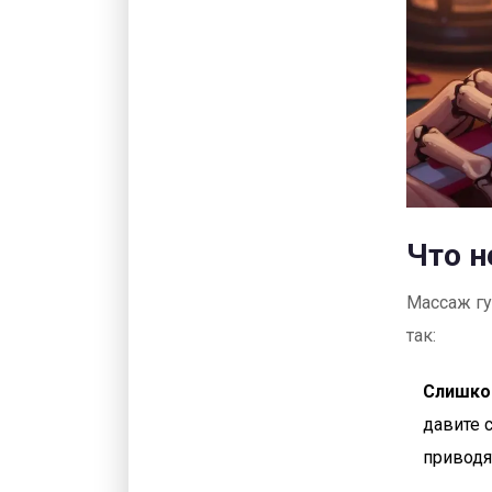
Что н
Массаж гу
так:
Слишко
давите 
приводя