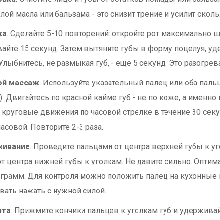
слой масла или бальзама - это снизит трение и усилит скол
ка
. Сделайте 5-10 повторений: откройте рот максимально 
айте 15 секунд. Затем вытяните губы в форму поцелуя, уд
 Улыбнитесь, не размыкая губ, - еще 5 секунд. Это разогр
ой массаж
. Используйте указательный палец или оба паль
. Двигайтесь по красной кайме губ - не по коже, а именно 
 круговые движения по часовой стрелке в течение 30 секу
асовой. Повторите 2-3 раза.
живание
. Проведите пальцами от центра верхней губы к уго
 от центра нижней губы к уголкам. Не давите сильно. Оптим
 грамм. Для контроля можно положить палец на кухонные
вать нажать с нужной силой.
рта
. Прижмите кончики пальцев к уголкам губ и удержива