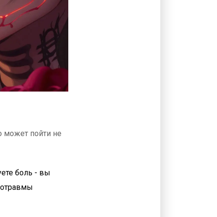
то может пойти не
уете боль - вы
кротравмы