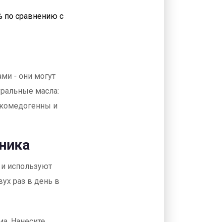
% по сравнению с
ми - они могут
уральные масла:
е комедогенны и
хника
 и используют
ух раз в день в
ма. Нанесите