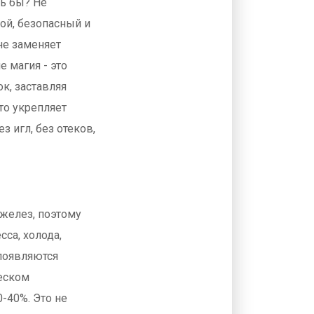
сь бы? Не
той, безопасный и
 не заменяет
е магия - это
к, заставляя
то укрепляет
 игл, без отеков,
 желез, поэтому
сса, холода,
 появляются
ческом
-40%. Это не