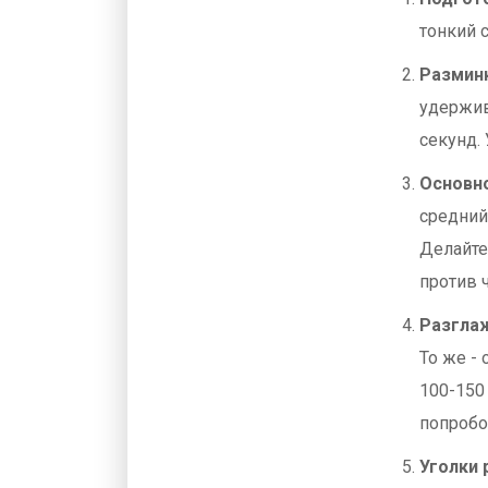
тонкий 
Размин
удержив
секунд.
Основн
средний)
Делайте
против ч
Разгла
То же -
100-150
попробо
Уголки 