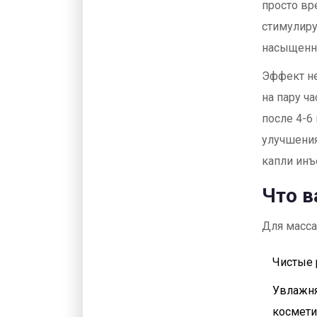
просто вр
стимулиру
насыщенн
Эффект не
на пару ч
после 4-6
улучшения
капли инъ
Что в
Для масса
Чистые 
Увлажня
космети