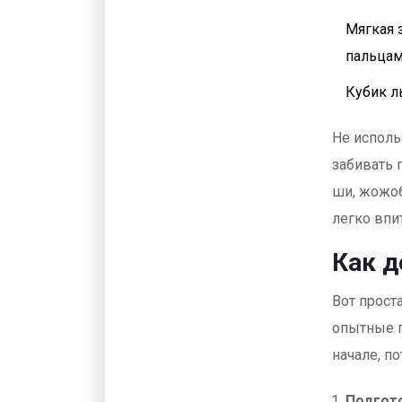
Мягкая 
пальца
Кубик л
Не исполь
забивать 
ши, жожоб
легко впи
Как д
Вот прост
опытные п
начале, п
Подгот