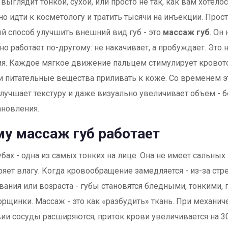
 выглядит тонкой, сухой, или просто не так, как вам хотело
но идти к косметологу и тратить тысячи на инъекции. Прос
й способ улучшить внешний вид губ - это
массаж губ
. Он
но работает по-другому: не накачивает, а пробуждает. Это н
я. Каждое мягкое движение пальцем стимулирует кровото
и питательные вещества приливать к коже. Со временем э
учшает текстуру и даже визуально увеличивает объем - без
ановления.
у массаж губ работает
убах - одна из самых тонких на лице. Она не имеет сальных
ряет влагу. Когда кровообращение замедляется - из-за стре
ания или возраста - губы становятся бледными, тонкими,
рщинки. Массаж - это как «разбудить» ткань. При механи
ии сосуды расширяются, приток крови увеличивается на 30