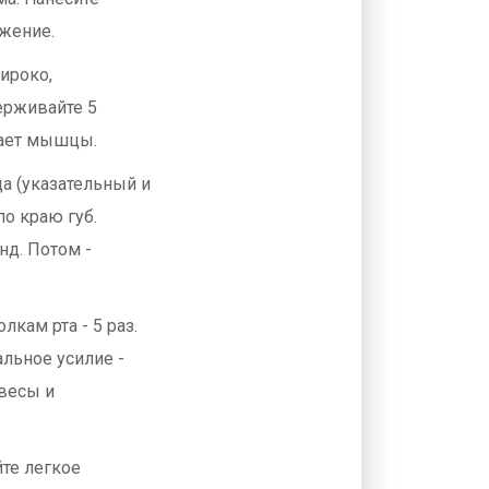
ьжение.
широко,
ерживайте 5
евает мышцы.
ца (указательный и
по краю губ.
нд. Потом -
лкам рта - 5 раз.
альное усилие -
 весы и
йте легкое