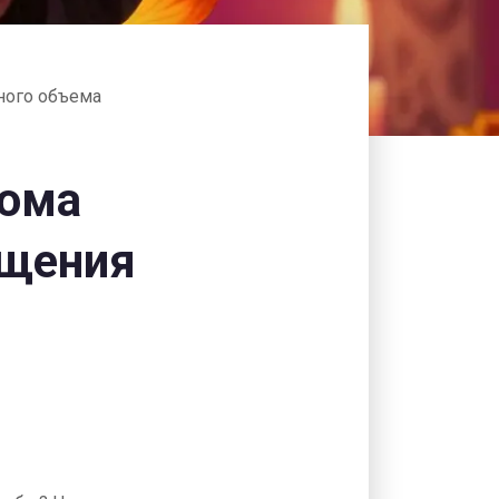
ного объема
дома
ащения