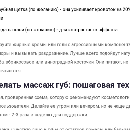
зубная щетка (по желанию) - она усиливает кровоток на 20
ми
ьда в ткани (по желанию) - для контрастного эффекта
зуйте жирные кремы или гели с агрессивными компонента
поры и вызывать раздражение. Лучше всего подойдут нат
а, абрикосовое или виноградной косточки. Они питают, н
тываются.
елать массаж губ: пошаговая те
ая, проверенная схема, которую рекомендуют косметологи
ользователи. Делайте ее утром или вечером, но не чаще дв
отом - 2-3 раза в неделю для поддержки.
овка
. Очистите лицо и губы от остатков помады или бальза