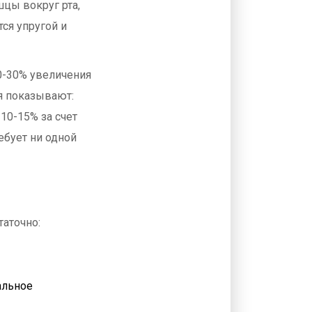
цы вокруг рта,
тся упругой и
0-30% увеличения
я показывают:
10-15% за счет
ебует ни одной
таточно:
альное