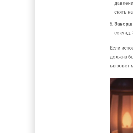
давлени
снять н
Заверш
секунд.
Если испо
должна бы
вызовет 