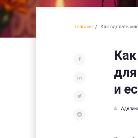
Главная
Как сделать ма
Как
для
и е
Аделин