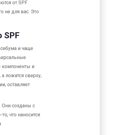
ются от SPF
о не для вас. Это
о SPF
 себума и чаще
иверсальные
е компоненты и
 а ложатся сверху,
ии, оставляет
 Они созданы с
-то, что наносится
.