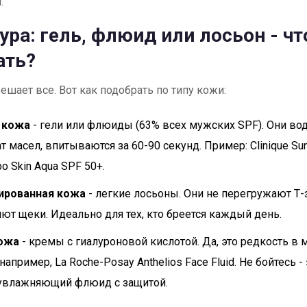
.
ура: гель, флюид или лосьон - чт
ать?
решает все. Вот как подобрать по типу кожи:
 кожа
- гели или флюиды (63% всех мужских SPF). Они во
т масел, впитываются за 60-90 секунд. Пример: Clinique Su
o Skin Aqua SPF 50+.
ированная кожа
- легкие лосьоны. Они не перегружают Т-з
ют щеки. Идеально для тех, кто бреется каждый день.
кожа
- кремы с гиалуроновой кислотой. Да, это редкость в 
 например, La Roche-Posay Anthelios Face Fluid. Не бойтесь 
 увлажняющий флюид с защитой.