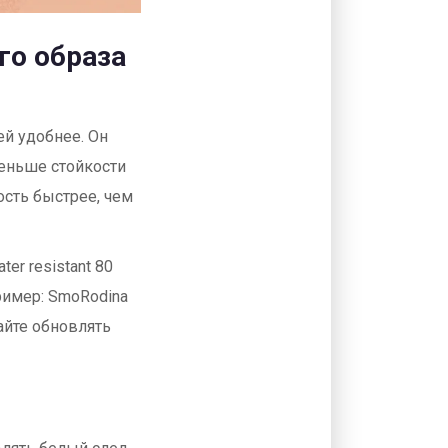
го образа
рей удобнее. Он
меньше стойкости
ость быстрее, чем
er resistant 80
ример: SmoRodina
вайте обновлять