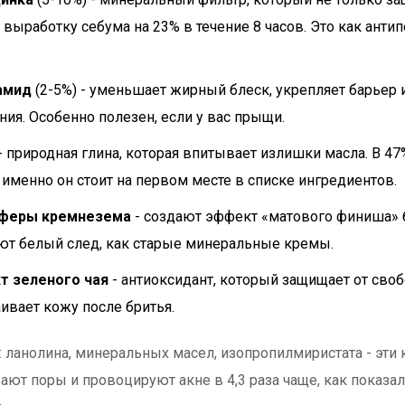
 выработку себума на 23% в течение 8 часов. Это как анти
амид
(2-5%) - уменьшает жирный блеск, укрепляет барьер
ния. Особенно полезен, если у вас прыщи.
- природная глина, которая впитывает излишки масла. В 4
 именно он стоит на первом месте в списке ингредиентов.
феры кремнезема
- создают эффект «матового финиша» б
ют белый след, как старые минеральные кремы.
т зеленого чая
- антиоксидант, который защищает от сво
аивает кожу после бритья.
: ланолина, минеральных масел, изопропилмиристата - эти
ают поры и провоцируют акне в 4,3 раза чаще, как показа