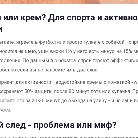
 или крем? Для спорта и активно
и
гаете, играете в футбол или просто гуляете с собакой - сп
носится на шею, уши, виски. Но у него есть минус: на 15% 
тделении. По данным Alpindustria, спреи теряют эффективн
обенно если вы не наносите их в два слоя.
риант для активности - водостойкие кремы с пометкой «wat
 сохраняют 50% защиты после 80 минут пота или купания. П
аносите его за 20-30 минут до выхода на улицу - и не забы
часа.
 след - проблема или миф?