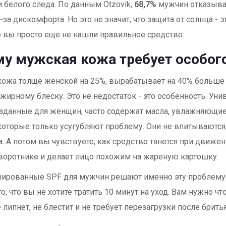
и белого следа. По данным Otzovik,
68,7%
мужчин отказыва
за дискомфорта. Но это не значит, что защита от солнца - эт
то вы просто еще не нашли правильное средство.
у мужская кожа требует особог
ожа толще женской на 25%, вырабатывает на 40% больше
 жирному блеску. Это не недостаток - это особенность. Ун
зданные для женщин, часто содержат масла, увлажняющи
которые только усугубляют проблему. Они не впитываются,
а. А потом вы чувствуете, как средство тянется при движен
воротнике и делает лицо похожим на жареную картошку.
ированные SPF для мужчин решают именно эту проблему.
о, что вы не хотите тратить 10 минут на уход. Вам нужно что
 липнет, не блестит и не требует перезагрузки после бритья