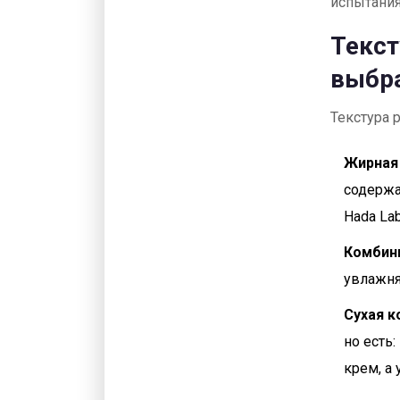
испытания
Текст
выбр
Текстура 
Жирная
содержа
Hada Lab
Комбин
увлажня
Сухая 
но есть:
крем, а