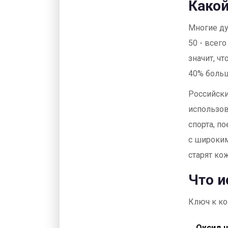
Какой
Многие ду
50 - всего
значит, чт
40% больш
Российски
использов
спорта, п
с широким
старят ко
Что и
Ключ к ко
Оксид 