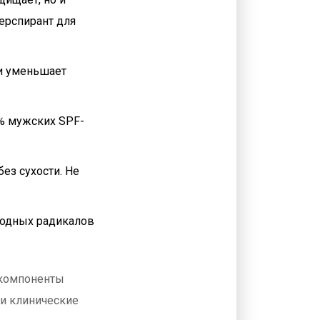
перспирант для
 и уменьшает
7% мужских SPF-
ез сухости. Не
бодных радикалов
 компоненты
ли клинические