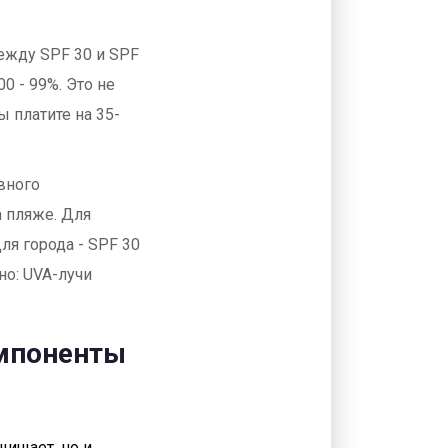
ежду SPF 30 и SPF
00 - 99%. Это не
ы платите на 35-
вного
а пляже. Для
ля города - SPF 30
но: UVA-лучи
омпоненты
щищает, но и