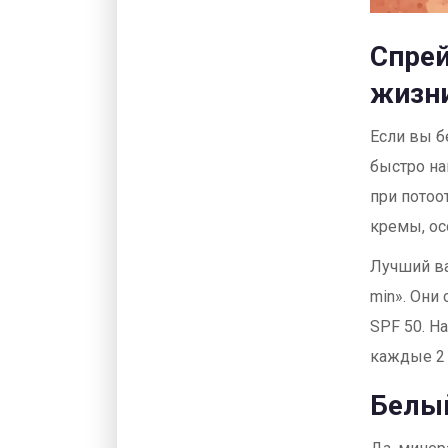
Спрей
жизн
Если вы бе
быстро на
при потоо
кремы, ос
Лучший ва
min». Они
SPF 50. Н
каждые 2 
Белый