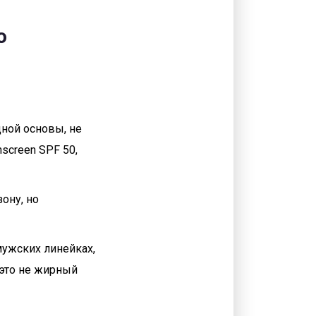
о
дной основы, не
nscreen SPF 50,
ону, но
мужских линейках,
- это не жирный