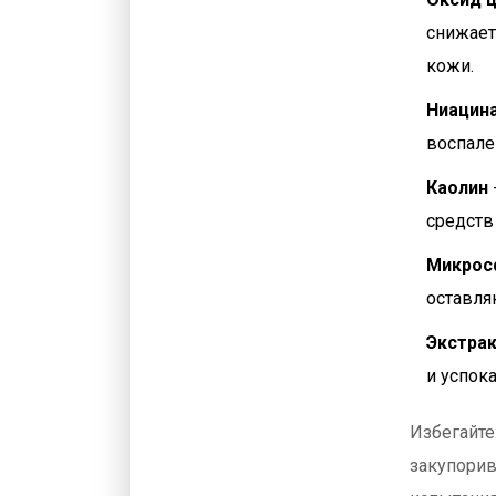
снижает
кожи.
Ниацин
воспале
Каолин
средств
Микрос
оставля
Экстрак
и успок
Избегайте
закупорив