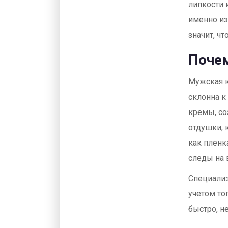
липкости 
именно из-
значит, ч
Почем
Мужская к
склонна к
кремы, со
отдушки, 
как пленк
следы на 
Специализ
учетом тог
быстро, не