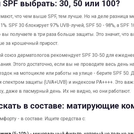
 SPF выбрать: 30, 50 или 100?
мают, что чем выше SPF, тем лучше. Но на деле разница м
 1%. SPF 30 блокирует 97% UVB-лучей, SPF 50 - 98%, а SPF 1
о вы получаете в три раза больше защиты. Это значит, что в
е за крошечный прирост.
й союз дерматологов рекомендует SPF 30-50 для ежедне
ания. Этого достаточно, если вы не проводите весь день н
оездок на мотоцикле или работы на улице - берите SPF 50. Д
 спектром защиты (UVA+UVB) и индексом PA++++. Это важ
жу, даже в пасмурный день. Их не видно, но они работают.
скать в составе: матирующие к
мфорту - в составе. Ищите средства с:
цинка
(5-10%) - минеральный фильтр, который не только за