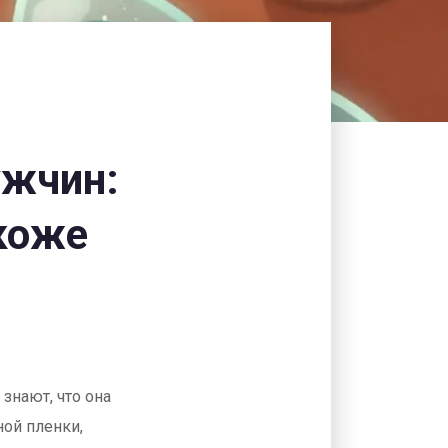
ужчин:
 коже
знают, что она
ой пленки,