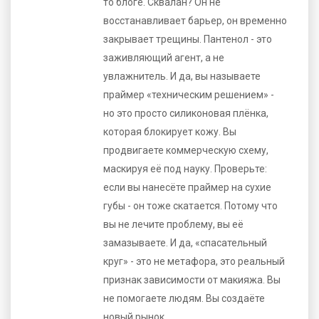
то блоге. Сквалан? Он не
восстанавливает барьер, он временно
закрывает трещины. Пантенол - это
заживляющий агент, а не
увлажнитель. И да, вы называете
праймер «техническим решением» -
но это просто силиконовая плёнка,
которая блокирует кожу. Вы
продвигаете коммерческую схему,
маскируя её под науку. Проверьте:
если вы нанесёте праймер на сухие
губы - он тоже скатается. Потому что
вы не лечите проблему, вы её
замазываете. И да, «спасательный
круг» - это не метафора, это реальный
признак зависимости от макияжа. Вы
не помогаете людям. Вы создаёте
новый рынок.