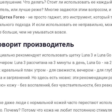
шелушение. Что делать? Стоит ли использовать ее каждый
тель, или лучше реже? Многие задаются этим вопросом, и
Щетка Foreo
- не просто гаджет, это инструмент, который 
льного подхода. И если использовать ее неправильно, мо
 больше, чем не умываться вовсе.
оворит производитель
циально рекомендует использовать щетку Luna 3 и Luna Go
чером. Luna 3 рассчитана на 3 минуты в день, Luna Go - на 
к идеальный план: утром - для свежести, вечером - для гл
а и загрязнений. Но здесь есть нюанс: эти рекомендации р
ю» кожу - без воспалений, без чувствительности, без реакц
ке даже люди с нормальной кожей часто перестают испол
. Почему? Потому что кожа не любит постоянную стимул