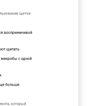
ользование щетки
тся восприимчивой
ют щипать.
е микробы с одной
и.
еще больше
лиента, который