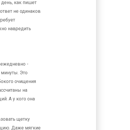
 день, как пишет
 ответ не одинаков
требует
жно навредить
 ежедневно -
2 минуты. Это
убокого очищения
ассчитаны на
ий. А у кого она
ьзовать щетку
яцию. Даже мягкие