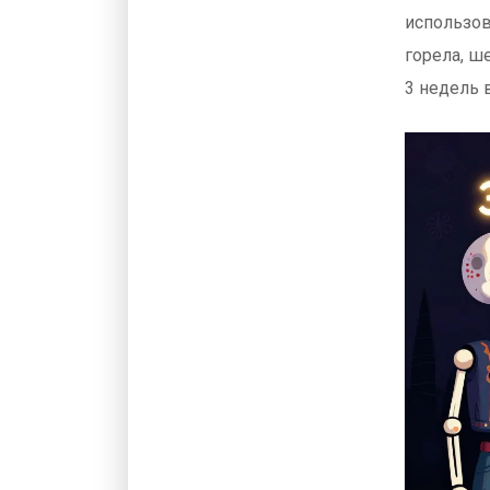
использов
горела, ш
3 недель 