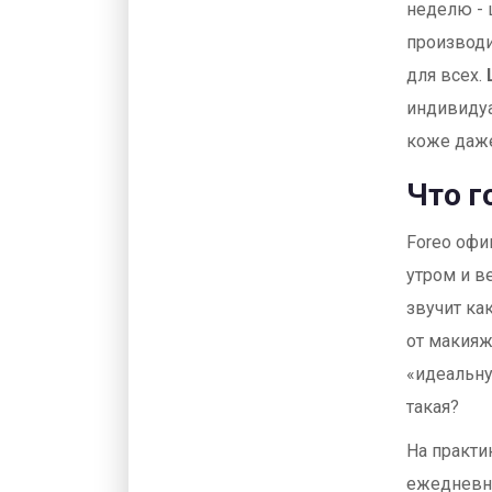
неделю - 
производи
для всех.
индивидуа
коже даже
Что г
Foreo офи
утром и ве
звучит ка
от макияж
«идеальну
такая?
На практи
ежедневно