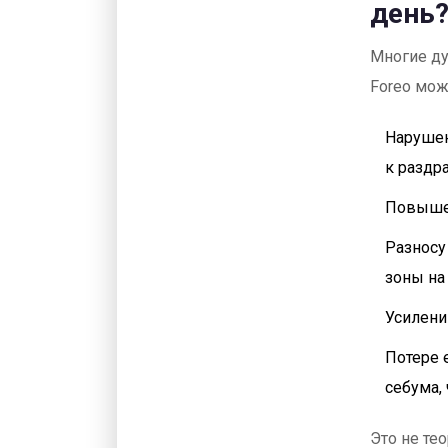
день
Многие ду
Foreo мож
Нарушен
к раздр
Повышен
Разносу
зоны на
Усилени
Потере 
себума,
Это не тео