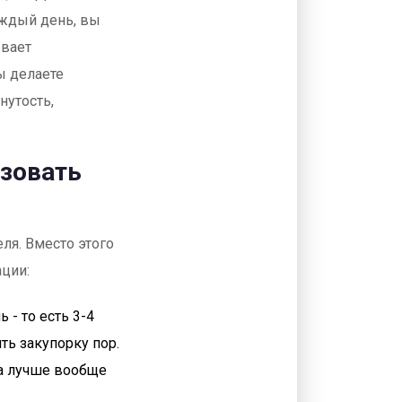
аждый день, вы
евает
ы делаете
нутость,
ьзовать
ля. Вместо этого
ации:
 - то есть 3-4
ть закупорку пор.
да лучше вообще