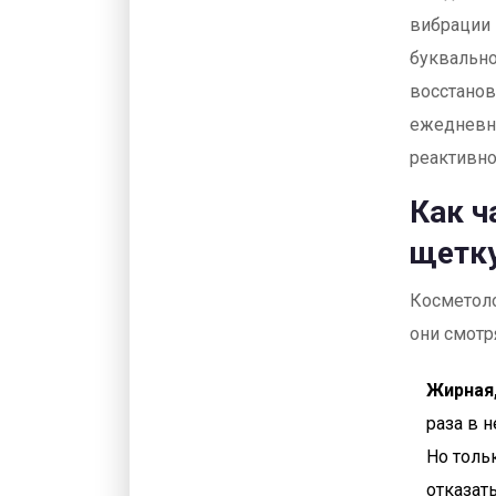
вибрации 
буквально
восстанов
ежедневну
реактивно
Как ч
щетку
Косметоло
они смотр
Жирная,
раза в 
Но толь
отказать