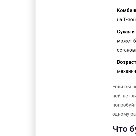
Комбин
на Т-зон
Сухая и
может б
останов
Возраст
механич
Если вы н
ней: нет 
попробуйт
одному ра
Что б