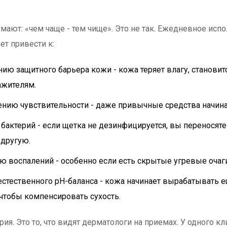
?
мают: «чем чаще - тем чище». Это не так. Ежедневное исп
ет привести к:
ию защитного барьера кожи - кожа теряет влагу, станови
ажителям.
ию чувствительности - даже привычные средства начина
 бактерий - если щетка не дезинфицируется, вы переносят
 другую.
ю воспалений - особенно если есть скрытые угревые очаг
естественного pH-баланса - кожа начинает вырабатывать 
 чтобы компенсировать сухость.
рия. Это то, что видят дерматологи на приемах. У одного к