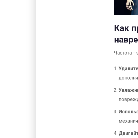
Как п
навр
Частота - 
Удалит
дополня
Увлажн
поврежд
Использ
механич
Двигай