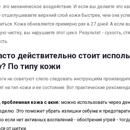
- это механическое воздействие. И если вы делаете это к
 отшелушиваете верхний слой кожи быстрее, чем она усп
иться. Кожа обновляется примерно раз в 27 дней. А если в
ю чистку, вы нарушаете этот цикл. Результат - сухость, стя
сть.
асто действительно стоит испол
? По типу кожи
ги не советуют слепо следовать инструкциям производите
ят на тип кожи и ее состояние. Вот практические рекоменд
 проблемная кожа с акне:
можно использовать через день
неделю. Это поможет убрать излишки себума и предотврати
ко если нет активных воспалений - обострения угрей - тог
ся от щетки.