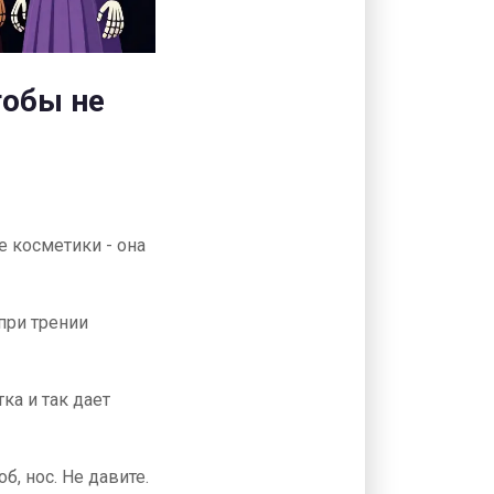
тобы не
е косметики - она
при трении
ка и так дает
об, нос. Не давите.