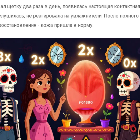
ал щетку два раза в день, появилась настоящая контактная
елушилась, не реагировала на увлажнители. После полного 
восстановления - кожа пришла в норму.