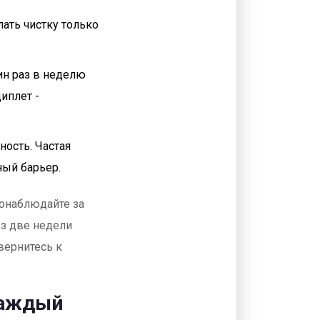
ать чистку только
ин раз в неделю
иплет -
ность. Частая
ный барьер.
Понаблюдайте за
ез две недели
вернитесь к
каждый