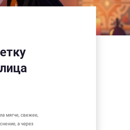
щетку
 лица
ла мягче, свежее,
снение, а через