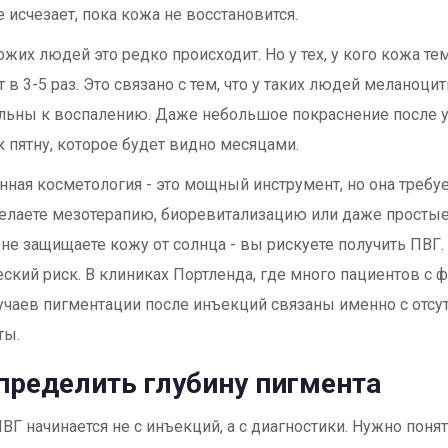
е исчезает, пока кожа не восстановится.
ожих людей это редко происходит. Но у тех, у кого кожа те
т в 3-5 раз. Это связано с тем, что у таких людей меланоци
льны к воспалению. Даже небольшое покраснение после 
к пятну, которое будет видно месяцами.
ная косметология - это мощный инструмент, но она требуе
елаете мезотерапию, биоревитализацию или даже просты
м не защищаете кожу от солнца - вы рискуете получить ПВГ. 
еский риск. В клиниках Портленда, где много пациентов с ф
учаев пигментации после инъекций связаны именно с отсу
ты.
пределить глубину пигмента
ВГ начинается не с инъекций, а с диагностики. Нужно понят