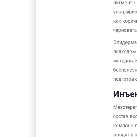
пигмент -
ультрафио
как корич
черновата
Эпидермал
подходом 
методов. 
бесполезн
подготовк
Инъек
Мезотерап
состав вх
компонент
вводят в 