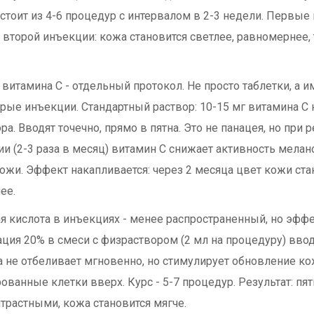
стоит из 4-6 процедур с интервалом в 2-3 недели. Первы
 второй инъекции: кожа становится светлее, равномернее,
витамина C - отдельный протокол. Не просто таблетки, а 
рые инъекции. Стандартный раствор: 10-15 мг витамина C 
ра. Вводят точечно, прямо в пятна. Это не панацея, но при 
и (2-3 раза в месяц) витамин C снижает активность мелан
кожи. Эффект накапливается: через 2 месяца цвет кожи ста
ее.
я кислота в инъекциях - менее распространенный, но эфф
ция 20% в смеси с физраствором (2 мл на процедуру) вводи
а не отбеливает мгновенно, но стимулирует обновление ко
ованные клетки вверх. Курс - 5-7 процедур. Результат: пят
трастными, кожа становится мягче.