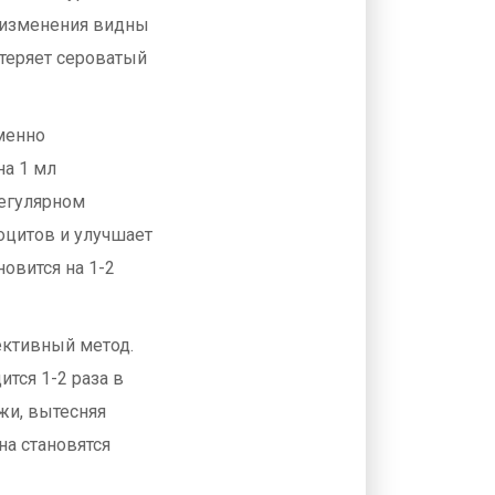
е изменения видны
 теряет сероватый
именно
на 1 мл
регулярном
оцитов и улучшает
новится на 1-2
ективный метод.
тся 1-2 раза в
жи, вытесняя
на становятся