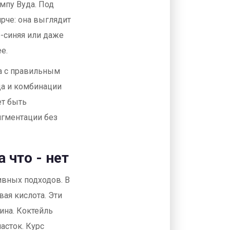
ампу Вуда. Под
рче: она выглядит
-синяя или даже
е.
а с правильным
да и комбинации
ет быть
игментации без
 что - нет
ивных подходов. В
вая кислота. Эти
ина. Коктейль
асток. Курс