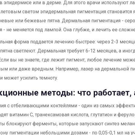
 в эпидермисе или в дерме. Для этого врачи используют л
летовым светом эпидермальная пигментация становится я
невые или бежевые пятна. Дермальная пигментация - серо
я - не меняется под лампой. Она глубже, и лечить ее сложне
ьная форма поддается лечению быстрее: через 2-3 месяц
пятна светлеют. Дермальная требует 6-12 месяцев, а иног
Если вы не знаете, где лежит пигмент, любое лечение мож
ым или даже вредным. Например, лазер на дермальной п
и может усилить темноту.
ционные методы: что работает, а
ия с отбеливающими коктейлями - один из самых эффект
одят витамин C, транексамовая кислота, глутатион и феруло
ы блокируют ферменты, которые запускают синтез мелан
зону пигментации небольшими дозами - по 0,05-0,1 мл на уч