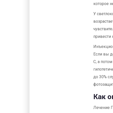
которое н
У светлок
возрастае
чувствите
привести 
Инъекцион
Если вы д
C, а пото
гипотетич
до 30% сл
фотозащи
Как о
Лечение П