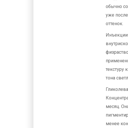
обычно со
уже после
оттенок.
Инъекции 
внутриско
физраство
применени
текстуру 
тона светл
Гликолева
Концентра
месяц. Он
пигментир
менее кон