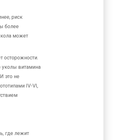
мнее, риск
ты более
укола может
т осторожности.
е уколы витамина
И это не
ототипами IV-VI,
тствием
ь, где лежит