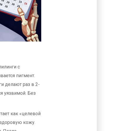
пилинги с
вается пигмент.
ги делают раз в 2-
ся уязвимой. Без
отает как «целевой
 здоровую кожу.