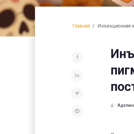
Главная
Инъекционная к
Инъ
пиг
пос
Аделин