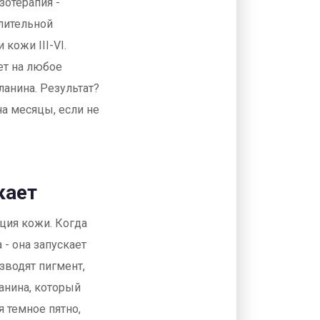
зотерапия -
лительной
кожи III-VI.
ет на любое
анина. Результат?
на месяцы, если не
кает
кция кожи. Когда
 - она запускает
зводят пигмент,
анина, который
я темное пятно,