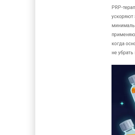
PRP-терап
ускоряют 
минималь
применяют
когда осн
не убрать 