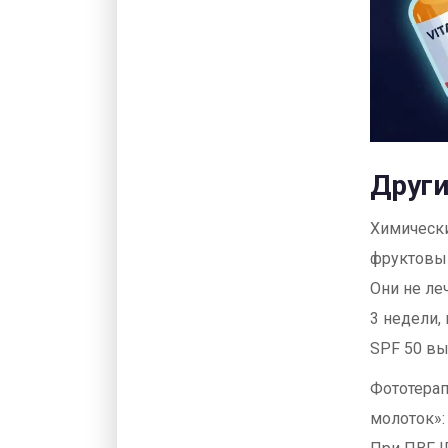
Други
Химически
фруктовым
Они не ле
3 недели,
SPF 50 вы
Фототерап
молоток»: