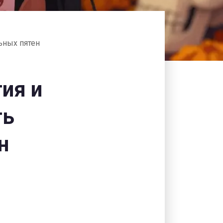
ьных пятен
ия и
ть
н