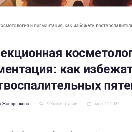
осметология и пигментация: как избежать поствоспалител
екционная косметолог
ментация: как избежа
твоспалительных пяте
а Жаворонкова
9 Комментарии
мар, 11 2026