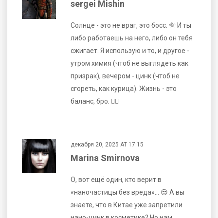
sergei Mishin
Солнце - это не враг, это босс. 🌞 И ты
либо работаешь на него, либо он тебя
сжигает. Я использую и то, и другое -
утром химия (чтоб не выглядеть как
призрак), вечером - цинк (чтоб не
сгореть, как курица). Жизнь - это
баланс, бро. 🤷‍♂️
декабря 20, 2025 AT 17:15
Marina Smirnova
О, вот ещё один, кто верит в
«наночастицы без вреда»... 😒 А вы
знаете, что в Китае уже запретили
нано-цинк в косметике? Но нам,