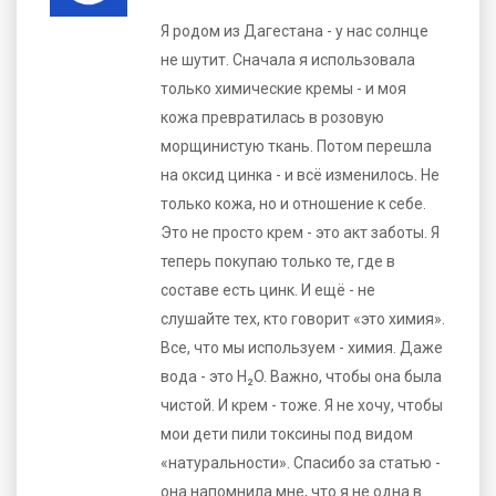
Я родом из Дагестана - у нас солнце
не шутит. Сначала я использовала
только химические кремы - и моя
кожа превратилась в розовую
морщинистую ткань. Потом перешла
на оксид цинка - и всё изменилось. Не
только кожа, но и отношение к себе.
Это не просто крем - это акт заботы. Я
теперь покупаю только те, где в
составе есть цинк. И ещё - не
слушайте тех, кто говорит «это химия».
Все, что мы используем - химия. Даже
вода - это H₂O. Важно, чтобы она была
чистой. И крем - тоже. Я не хочу, чтобы
мои дети пили токсины под видом
«натуральности». Спасибо за статью -
она напомнила мне, что я не одна в