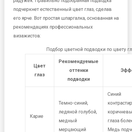
радужек. Правильно подобранная подводка
подчеркнет естественный цвет глаз, сделав
его ярче. Вот простая шпаргалка, основанная на
рекомендациях профессиональных
визажистов:
Подбор цветной подводки по цвету гл
Рекомендуемые
Цвет
оттенки
Эфф
глаз
подводки
Синий
Темно-синий,
контрастир
ледяной голубой,
коричневы
Карие
медный
глаза боле
мерцающий
Медь подч