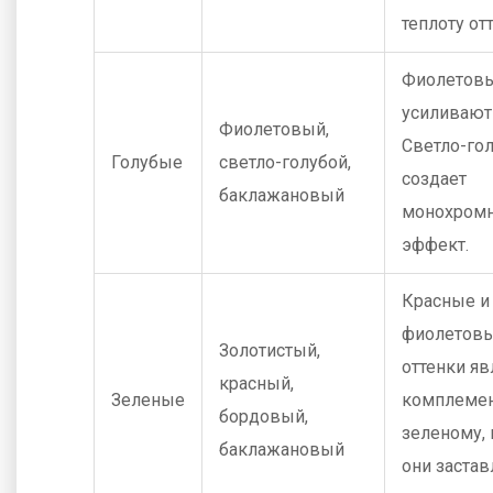
теплоту от
Фиолетовы
усиливают
Фиолетовый,
Светло-го
Голубые
светло-голубой,
создает
баклажановый
монохром
эффект.
Красные и
фиолетов
Золотистый,
оттенки я
красный,
Зеленые
комплеме
бордовый,
зеленому,
баклажановый
они заста