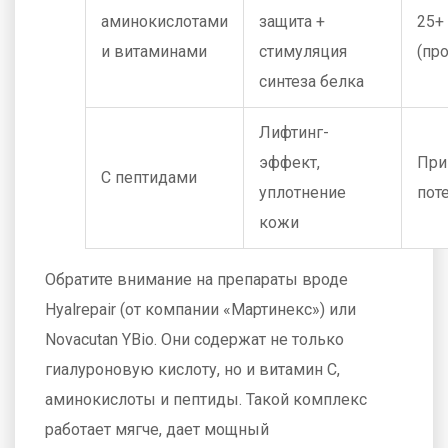
аминокислотами
защита +
25+
и витаминами
стимуляция
(пр
синтеза белка
Лифтинг-
эффект,
При
С пептидами
уплотнение
пот
кожи
Обратите внимание на препараты вроде
Hyalrepair
(от компании «Мартинекс») или
Novacutan YBio
. Они содержат не только
гиалуроновую кислоту, но и витамин C,
аминокислоты и пептиды. Такой комплекс
работает мягче, дает мощный